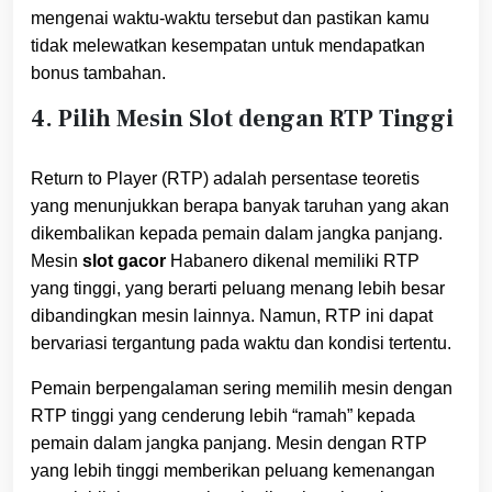
mengenai waktu-waktu tersebut dan pastikan kamu
tidak melewatkan kesempatan untuk mendapatkan
bonus tambahan.
4.
Pilih Mesin Slot dengan RTP Tinggi
Return to Player (RTP) adalah persentase teoretis
yang menunjukkan berapa banyak taruhan yang akan
dikembalikan kepada pemain dalam jangka panjang.
Mesin
slot gacor
Habanero dikenal memiliki RTP
yang tinggi, yang berarti peluang menang lebih besar
dibandingkan mesin lainnya. Namun, RTP ini dapat
bervariasi tergantung pada waktu dan kondisi tertentu.
Pemain berpengalaman sering memilih mesin dengan
RTP tinggi yang cenderung lebih “ramah” kepada
pemain dalam jangka panjang. Mesin dengan RTP
yang lebih tinggi memberikan peluang kemenangan