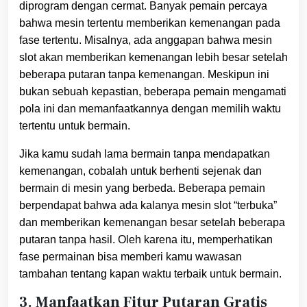
diprogram dengan cermat. Banyak pemain percaya
bahwa mesin tertentu memberikan kemenangan pada
fase tertentu. Misalnya, ada anggapan bahwa mesin
slot akan memberikan kemenangan lebih besar setelah
beberapa putaran tanpa kemenangan. Meskipun ini
bukan sebuah kepastian, beberapa pemain mengamati
pola ini dan memanfaatkannya dengan memilih waktu
tertentu untuk bermain.
Jika kamu sudah lama bermain tanpa mendapatkan
kemenangan, cobalah untuk berhenti sejenak dan
bermain di mesin yang berbeda. Beberapa pemain
berpendapat bahwa ada kalanya mesin slot “terbuka”
dan memberikan kemenangan besar setelah beberapa
putaran tanpa hasil. Oleh karena itu, memperhatikan
fase permainan bisa memberi kamu wawasan
tambahan tentang kapan waktu terbaik untuk bermain.
3.
Manfaatkan Fitur Putaran Gratis