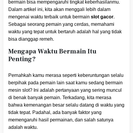
bermain bisa mempengaruhi tingkat keberhasilanmu.
Dalam artikel ini, kita akan menggali lebih dalam
mengenai waktu terbaik untuk bermain
slot gacor
.
Sebagai seorang pemain yang cerdas, memahami
waktu yang tepat untuk bertaruh adalah hal yang tidak
bisa dianggap remeh.
Mengapa Waktu Bermain Itu
Penting?
Pernahkah kamu merasa seperti keberuntungan selalu
berpihak pada pemain lain saat kamu sedang bermain
mesin slot? Ini adalah pertanyaan yang sering muncul
di benak banyak pemain. Terkadang, kita merasa
bahwa kemenangan besar selalu datang di waktu yang
tidak tepat. Padahal, ada banyak faktor yang
memengaruhi hasil permainan, dan salah satunya
adalah waktu.