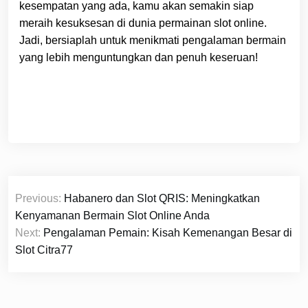
kesempatan yang ada, kamu akan semakin siap
meraih kesuksesan di dunia permainan slot online.
Jadi, bersiaplah untuk menikmati pengalaman bermain
yang lebih menguntungkan dan penuh keseruan!
Post
Previous:
Habanero dan Slot QRIS: Meningkatkan
navigation
Kenyamanan Bermain Slot Online Anda
Next:
Pengalaman Pemain: Kisah Kemenangan Besar di
Slot Citra77