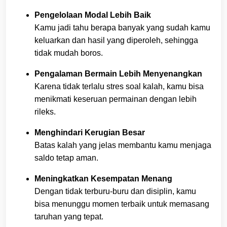
Pengelolaan Modal Lebih Baik
Kamu jadi tahu berapa banyak yang sudah kamu
keluarkan dan hasil yang diperoleh, sehingga
tidak mudah boros.
Pengalaman Bermain Lebih Menyenangkan
Karena tidak terlalu stres soal kalah, kamu bisa
menikmati keseruan permainan dengan lebih
rileks.
Menghindari Kerugian Besar
Batas kalah yang jelas membantu kamu menjaga
saldo tetap aman.
Meningkatkan Kesempatan Menang
Dengan tidak terburu-buru dan disiplin, kamu
bisa menunggu momen terbaik untuk memasang
taruhan yang tepat.