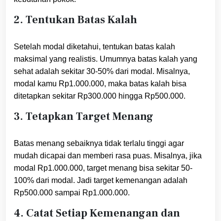
2. Tentukan Batas Kalah
Setelah modal diketahui, tentukan batas kalah
maksimal yang realistis. Umumnya batas kalah yang
sehat adalah sekitar 30-50% dari modal. Misalnya,
modal kamu Rp1.000.000, maka batas kalah bisa
ditetapkan sekitar Rp300.000 hingga Rp500.000.
3. Tetapkan Target Menang
Batas menang sebaiknya tidak terlalu tinggi agar
mudah dicapai dan memberi rasa puas. Misalnya, jika
modal Rp1.000.000, target menang bisa sekitar 50-
100% dari modal. Jadi target kemenangan adalah
Rp500.000 sampai Rp1.000.000.
4. Catat Setiap Kemenangan dan