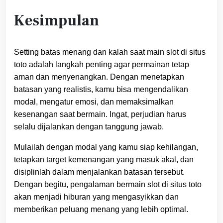
Kesimpulan
Setting batas menang dan kalah saat main slot di situs
toto adalah langkah penting agar permainan tetap
aman dan menyenangkan. Dengan menetapkan
batasan yang realistis, kamu bisa mengendalikan
modal, mengatur emosi, dan memaksimalkan
kesenangan saat bermain. Ingat, perjudian harus
selalu dijalankan dengan tanggung jawab.
Mulailah dengan modal yang kamu siap kehilangan,
tetapkan target kemenangan yang masuk akal, dan
disiplinlah dalam menjalankan batasan tersebut.
Dengan begitu, pengalaman bermain slot di situs toto
akan menjadi hiburan yang mengasyikkan dan
memberikan peluang menang yang lebih optimal.