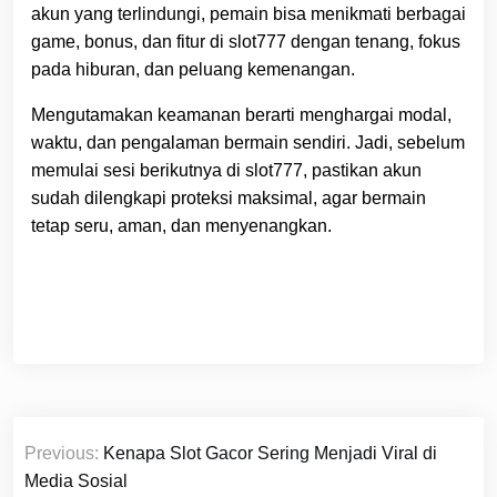
akun yang terlindungi, pemain bisa menikmati berbagai
game, bonus, dan fitur di slot777 dengan tenang, fokus
pada hiburan, dan peluang kemenangan.
Mengutamakan keamanan berarti menghargai modal,
waktu, dan pengalaman bermain sendiri. Jadi, sebelum
memulai sesi berikutnya di slot777, pastikan akun
sudah dilengkapi proteksi maksimal, agar bermain
tetap seru, aman, dan menyenangkan.
Post
Previous:
Kenapa Slot Gacor Sering Menjadi Viral di
navigation
Media Sosial