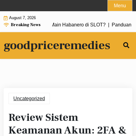
Skip
Menu
to
August 7, 2026
content
Breaking News
 Adalah Waktu Emas Main Habanero di SLOT? |
Panduan Pemu
goodpriceremedies
Uncategorized
Review Sistem
Keamanan Akun: 2FA &