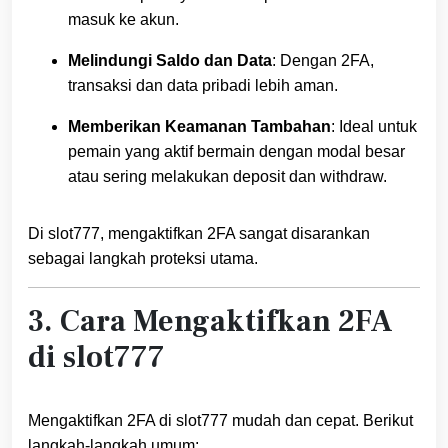
masuk ke akun.
Melindungi Saldo dan Data
: Dengan 2FA,
transaksi dan data pribadi lebih aman.
Memberikan Keamanan Tambahan
: Ideal untuk
pemain yang aktif bermain dengan modal besar
atau sering melakukan deposit dan withdraw.
Di slot777, mengaktifkan 2FA sangat disarankan
sebagai langkah proteksi utama.
3. Cara Mengaktifkan 2FA
di slot777
Mengaktifkan 2FA di slot777 mudah dan cepat. Berikut
langkah-langkah umum: