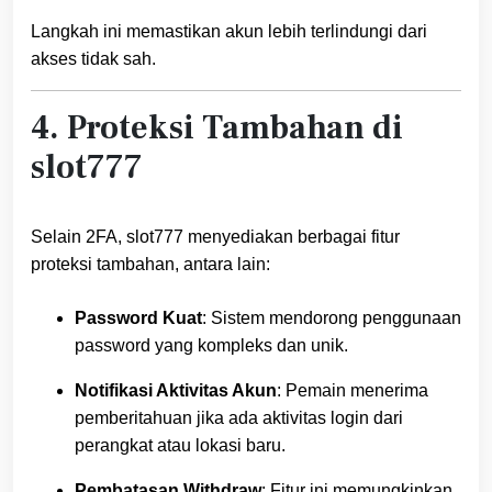
Langkah ini memastikan akun lebih terlindungi dari
akses tidak sah.
4. Proteksi Tambahan di
slot777
Selain 2FA, slot777 menyediakan berbagai fitur
proteksi tambahan, antara lain:
Password Kuat
: Sistem mendorong penggunaan
password yang kompleks dan unik.
Notifikasi Aktivitas Akun
: Pemain menerima
pemberitahuan jika ada aktivitas login dari
perangkat atau lokasi baru.
Pembatasan Withdraw
: Fitur ini memungkinkan