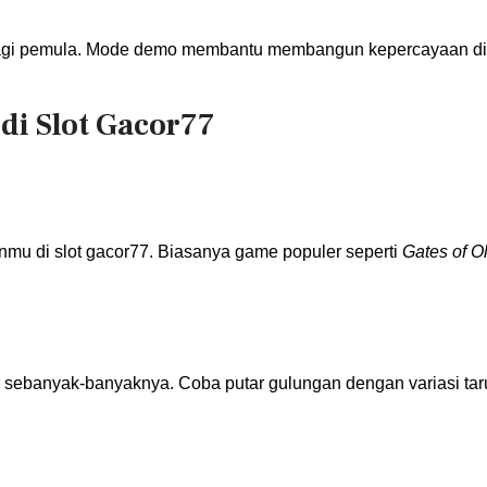
bagi pemula. Mode demo membantu membangun kepercayaan dir
i Slot Gacor77
anmu di slot gacor77. Biasanya game populer seperti
Gates of 
tur sebanyak-banyaknya. Coba putar gulungan dengan variasi ta