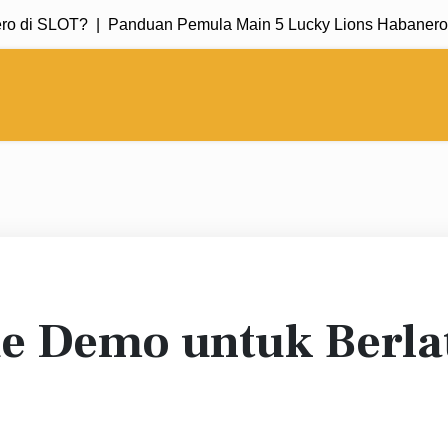
di SLOT? |
Panduan Pemula Main 5 Lucky Lions Habanero di P
Demo untuk Berlati