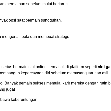
m permainan sebelum mulai bertaruh.
nyak opsi saat bermain sungguhan.
u mengenali pola dan membuat strategi.
serius bermain slot online, termasuk di platform seperti
slot g
ta membangun kepercayaan diri sebelum memasang taruhan asli.
Banyak pemain sukses memulai karir mereka dengan rutin berlat
ng juga!
mbawa keberuntungan!