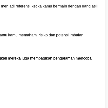
a menjadi referensi ketika kamu bermain dengan uang asli
bantu kamu memahami risiko dan potensi imbalan.
ringkali mereka juga membagikan pengalaman mencoba