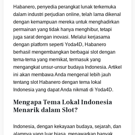
Habanero, penyedia perangkat lunak terkemuka
dalam industri perjudian online, telah lama dikenal
dengan kemampuan mereka untuk menghadirkan
permainan yang tidak hanya menghibur, tetapi
juga sarat dengan inovasi. Melalui kerjasama
dengan platform seperti Yoda4D, Habanero
berhasil mengembangkan berbagai slot dengan
tema-tema yang memikat, termasuk yang
mengangkat unsur-unsur budaya Indonesia. Artikel
ini akan membawa Anda mengenal lebih jauh
tentang slot Habanero dengan tema lokal
Indonesia yang dapat Anda nikmati di Yoda4D.
Mengapa Tema Lokal Indonesia
Menarik dalam Slot?
Indonesia, dengan kekayaan budaya, sejarah, dan
alamnya yang luar biasa, menawarkan banyak