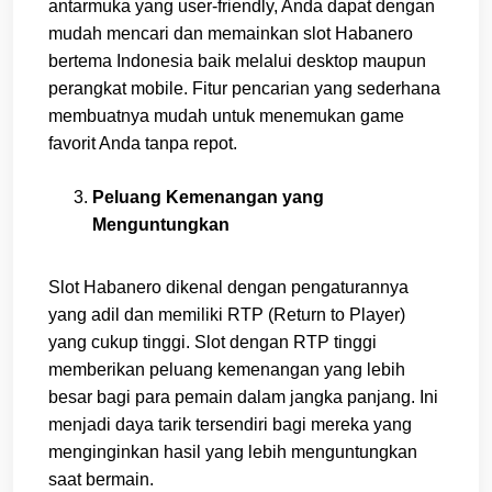
antarmuka yang user-friendly, Anda dapat dengan
mudah mencari dan memainkan slot Habanero
bertema Indonesia baik melalui desktop maupun
perangkat mobile. Fitur pencarian yang sederhana
membuatnya mudah untuk menemukan game
favorit Anda tanpa repot.
Peluang Kemenangan yang
Menguntungkan
Slot Habanero dikenal dengan pengaturannya
yang adil dan memiliki RTP (Return to Player)
yang cukup tinggi. Slot dengan RTP tinggi
memberikan peluang kemenangan yang lebih
besar bagi para pemain dalam jangka panjang. Ini
menjadi daya tarik tersendiri bagi mereka yang
menginginkan hasil yang lebih menguntungkan
saat bermain.