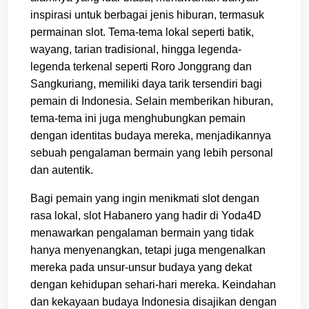
inspirasi untuk berbagai jenis hiburan, termasuk
permainan slot. Tema-tema lokal seperti batik,
wayang, tarian tradisional, hingga legenda-
legenda terkenal seperti Roro Jonggrang dan
Sangkuriang, memiliki daya tarik tersendiri bagi
pemain di Indonesia. Selain memberikan hiburan,
tema-tema ini juga menghubungkan pemain
dengan identitas budaya mereka, menjadikannya
sebuah pengalaman bermain yang lebih personal
dan autentik.
Bagi pemain yang ingin menikmati slot dengan
rasa lokal, slot Habanero yang hadir di Yoda4D
menawarkan pengalaman bermain yang tidak
hanya menyenangkan, tetapi juga mengenalkan
mereka pada unsur-unsur budaya yang dekat
dengan kehidupan sehari-hari mereka. Keindahan
dan kekayaan budaya Indonesia disajikan dengan