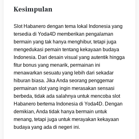
Kesimpulan
Slot Habanero dengan tema lokal Indonesia yang
tersedia di Yoda4D memberikan pengalaman
bermain yang tak hanya menghibur, tetapi juga
mengedukasi pemain tentang kekayaan budaya
Indonesia. Dari desain visual yang autentik hingga
fitur bonus yang menarik, permainan ini
menawarkan sesuatu yang lebih dari sekadar
hiburan biasa. Jika Anda seorang penggemar
permainan slot yang ingin merasakan sensasi
berbeda, tidak ada salahnya untuk mencoba slot
Habanero bertema Indonesia di Yoda4D. Dengan
demikian, Anda tidak hanya bermain untuk
menang, tetapi juga untuk merayakan kekayaan
budaya yang ada di negeri ini.