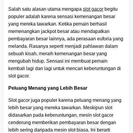
Salah satu alasan utama mengapa
slot gacor
begitu
populer adalah karena sensasi kemenangan besar
yang mereka tawarkan. Ketika pemain berhasil
memenangkan jackpot besar atau mendapatkan
pembayaran besar lainnya, ada perasaan euforia yang
melanda. Rasanya seperti menjadi pahlawan dalam
sebuah kisah, meraih kemenangan besar yang
mengubah hidup. Sensasi ini membuat pemain
kembali lagi dan lagi untuk mencari keberuntungan di
slot gacor.
Peluang Menang yang Lebih Besar
Slot gacor juga populer karena peluang menang yang
lebih besar yang mereka tawarkan. Meskipun slot
didasarkan pada keberuntungan, mesin slot gacor
cenderung memberikan pembayaran besar dengan
lebih sering daripada mesin slot biasa. Ini berarti