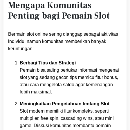
Mengapa Komunitas
Penting bagi Pemain Slot
Bermain slot online sering dianggap sebagai aktivitas
individu, namun komunitas memberikan banyak
keuntungan:
Berbagi Tips dan Strategi
Pemain bisa saling bertukar informasi mengenai
slot yang sedang gacor, tips memicu fitur bonus,
atau cara mengelola saldo agar kemenangan
lebih maksimal.
Meningkatkan Pengetahuan tentang Slot
Slot modern memiliki fitur kompleks, seperti
multiplier, free spin, cascading wins, atau mini
game. Diskusi komunitas membantu pemain