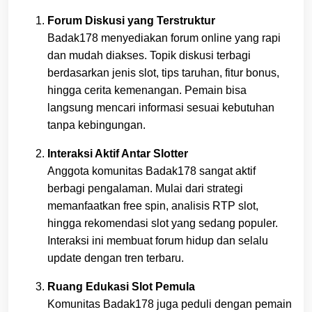
Forum Diskusi yang Terstruktur
Badak178 menyediakan forum online yang rapi
dan mudah diakses. Topik diskusi terbagi
berdasarkan jenis slot, tips taruhan, fitur bonus,
hingga cerita kemenangan. Pemain bisa
langsung mencari informasi sesuai kebutuhan
tanpa kebingungan.
Interaksi Aktif Antar Slotter
Anggota komunitas Badak178 sangat aktif
berbagi pengalaman. Mulai dari strategi
memanfaatkan free spin, analisis RTP slot,
hingga rekomendasi slot yang sedang populer.
Interaksi ini membuat forum hidup dan selalu
update dengan tren terbaru.
Ruang Edukasi Slot Pemula
Komunitas Badak178 juga peduli dengan pemain