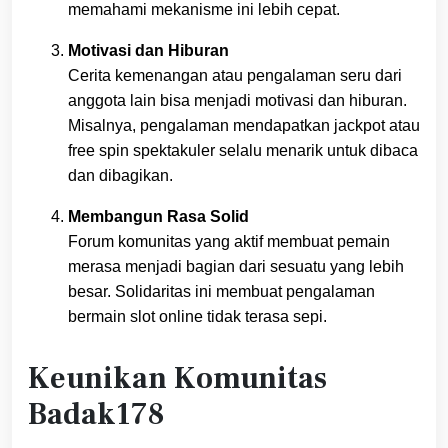
memahami mekanisme ini lebih cepat.
Motivasi dan Hiburan
Cerita kemenangan atau pengalaman seru dari
anggota lain bisa menjadi motivasi dan hiburan.
Misalnya, pengalaman mendapatkan jackpot atau
free spin spektakuler selalu menarik untuk dibaca
dan dibagikan.
Membangun Rasa Solid
Forum komunitas yang aktif membuat pemain
merasa menjadi bagian dari sesuatu yang lebih
besar. Solidaritas ini membuat pengalaman
bermain slot online tidak terasa sepi.
Keunikan Komunitas
Badak178