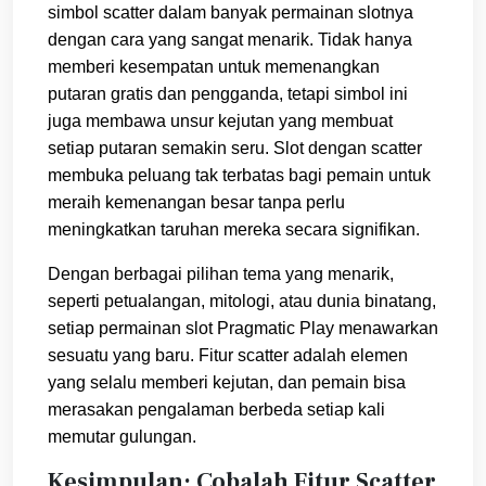
simbol scatter dalam banyak permainan slotnya
dengan cara yang sangat menarik. Tidak hanya
memberi kesempatan untuk memenangkan
putaran gratis dan pengganda, tetapi simbol ini
juga membawa unsur kejutan yang membuat
setiap putaran semakin seru. Slot dengan scatter
membuka peluang tak terbatas bagi pemain untuk
meraih kemenangan besar tanpa perlu
meningkatkan taruhan mereka secara signifikan.
Dengan berbagai pilihan tema yang menarik,
seperti petualangan, mitologi, atau dunia binatang,
setiap permainan slot Pragmatic Play menawarkan
sesuatu yang baru. Fitur scatter adalah elemen
yang selalu memberi kejutan, dan pemain bisa
merasakan pengalaman berbeda setiap kali
memutar gulungan.
Kesimpulan: Cobalah Fitur Scatter