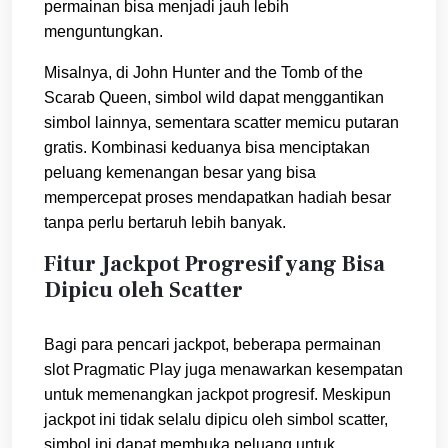
permainan bisa menjadi jauh lebih
menguntungkan.
Misalnya, di John Hunter and the Tomb of the
Scarab Queen, simbol wild dapat menggantikan
simbol lainnya, sementara scatter memicu putaran
gratis. Kombinasi keduanya bisa menciptakan
peluang kemenangan besar yang bisa
mempercepat proses mendapatkan hadiah besar
tanpa perlu bertaruh lebih banyak.
Fitur Jackpot Progresif yang Bisa
Dipicu oleh Scatter
Bagi para pencari jackpot, beberapa permainan
slot Pragmatic Play juga menawarkan kesempatan
untuk memenangkan jackpot progresif. Meskipun
jackpot ini tidak selalu dipicu oleh simbol scatter,
simbol ini dapat membuka peluang untuk