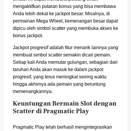
mengaktifkan putaran bonus yang bisa membawa
Anda lebih dekat ke jackpot besar. Misalnya, di
permainan Mega Wheel, kemenangan besar dapat
dipicu oleh simbol scatter yang membuka akses ke
bonus jackpot.
Jackpot progresif adalah fitur menarik lainnya yang
membuat simbol scatter semakin dicari pemain.
Setiap kali Anda memutar gulungan, sebagian dari
taruhan Anda akan masuk ke dalam jackpot
progresif, yang terus meningkat seiring waktu
hingga akhirnya ada pemain yang beruntung
memenangkannya.
Keuntungan Bermain Slot dengan
Scatter di Pragmatic Play
Pragmatic Play telah berhasil mengintegrasikan