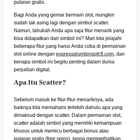
putaran gratis.
Bagi Anda yang gemar bermain slot, mungkin
sudah tak asing lagi dengan simbol scatter.
Namun, tahukah Anda apa saja fitur menarik yang
bisa didapatkan dari simbol ini? Mari kita jelajahi
beberapa fitur yang harus Anda coba di permainan
slot online dengan
expressplumbingofcfl.com
, dan
kenapa simbol ini begitu penting dalam dunia
perjudian digital.
Apa Itu Scatter?
Sebelum masuk ke fitur-fitur menariknya, ada
baiknya kita memahami terlebih dahulu apa yang
dimaksud dengan scatter. Dalam permainan slot,
scatter adalah simbol yang memiliki kemampuan
khusus untuk memicu berbagai bonus atau
putaran gratis (free spins), tanpa memperhatikan