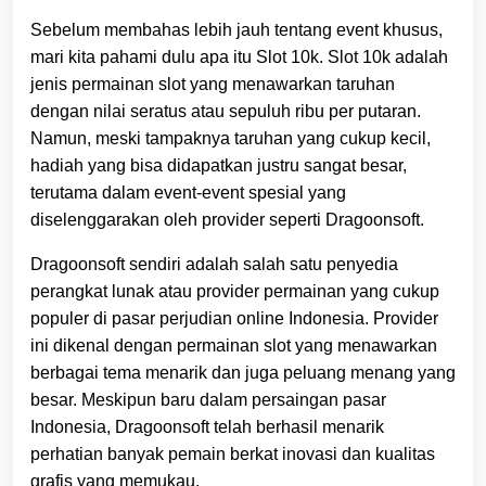
Sebelum membahas lebih jauh tentang event khusus,
mari kita pahami dulu apa itu Slot 10k. Slot 10k adalah
jenis permainan slot yang menawarkan taruhan
dengan nilai seratus atau sepuluh ribu per putaran.
Namun, meski tampaknya taruhan yang cukup kecil,
hadiah yang bisa didapatkan justru sangat besar,
terutama dalam event-event spesial yang
diselenggarakan oleh provider seperti Dragoonsoft.
Dragoonsoft sendiri adalah salah satu penyedia
perangkat lunak atau provider permainan yang cukup
populer di pasar perjudian online Indonesia. Provider
ini dikenal dengan permainan slot yang menawarkan
berbagai tema menarik dan juga peluang menang yang
besar. Meskipun baru dalam persaingan pasar
Indonesia, Dragoonsoft telah berhasil menarik
perhatian banyak pemain berkat inovasi dan kualitas
grafis yang memukau.